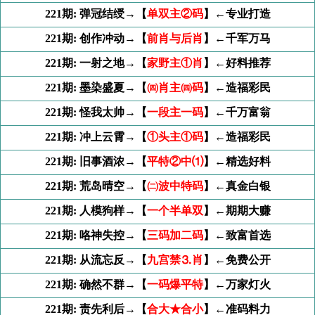
221期:
弹冠结绶→【
单双主②码
】←专业打造
221期:
创作冲动→【
前肖与后肖
】←千军万马
221期:
一射之地→【
家野主①肖
】←好料推荐
221期:
墨染盛夏→【
㈣肖主㈣码
】←造福彩民
221期:
怪我太帅→【
一段主一码
】←千万富翁
221期:
冲上云霄→【
①头主①码
】←造福彩民
221期:
旧事酒浓→【
平特②中⑴
】←精选好料
221期:
荒岛晴空→【
㈡波中特码
】←真金白银
221期:
人模狗样→【
一个半单双
】←期期大赚
221期:
咯神失控→【
三码加二码
】←致富首选
221期:
从流忘反→【
九宫禁⒊肖
】←免费公开
221期:
确然不群→【
一码爆平特
】←万家灯火
221期:
责先利后→【
合大★合小
】←准码料力