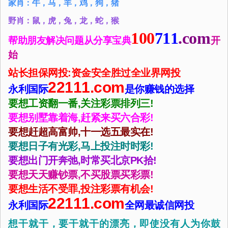
家肖：牛，马，羊，鸡，狗，猪
野肖：鼠，虎，兔，龙，蛇，猴
100
711
.com
帮助朋友解决问题从分享宝典
开
始
站长担保网投:资金安全胜过全业界网投
22111.com
永利国际
是你赚钱的选择
要想工资翻一番,关注彩票排列三!
要想别墅靠着海,赶紧来买六合彩!
要想赶超高富帅,十一选五最实在!
要想日子有光彩,马上投注时时彩!
要想出门开奔弛,时常买北京PK拾!
要想天天赚钞票,不买股票买彩票!
要想生活不受罪,投注彩票有机会!
22111.com
永利国际
全网最诚信网投
想干就干，要干就干的漂亮，即使没有人为你鼓