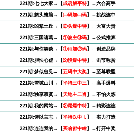
221期:七七大家→【
成语解平特
】←六合高手
221期:戆头戆脑→【
㈡码加㈡码
】←挑战连中
221期:凶犂土丘→【
②头爆中特
】←大富大贵
221期:三国诸葛→【
①波主③码
】←公式推算
221期:与你笑谈→【
①肖加②码
】←创造品牌
221期:胆怯心虚→【
⑵段爆中特
】←击节称赏
221期:梦似曾见→【
五码中大奖
】←至尊联盟
221期:雪域山川→【
平特三中三
】←高手爆料
221期:独享寂寞→【
天地主二肖
】←不怕火炼
221期:我的网站→【
②尾爆中特
】←精彩连连
221期:诗以言志→【
平特⒊中⒈
】←实力打造
221期:连连我的→【
买啥都中啥
】←打开中奖