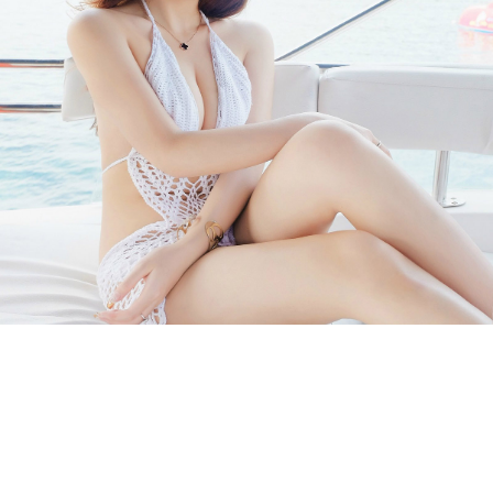
说明
(*****)