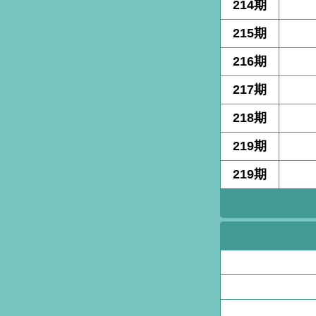
214期
215期
216期
217期
218期
219期
219期