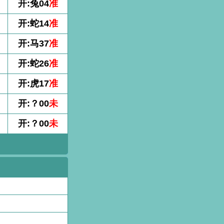
开:兔04
准
开:蛇14
准
开:马37
准
开:蛇26
准
开:虎17
准
开:？00
未
开:？00
未