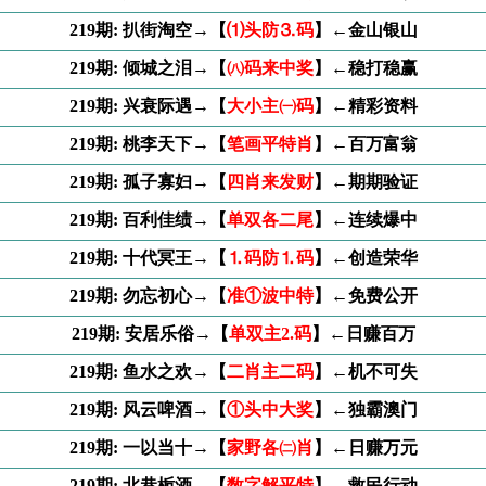
219期:
扒街淘空→【
⑴头防⒊码
】←金山银山
219期:
倾城之泪→【
㈧码来中奖
】←稳打稳赢
219期:
兴衰际遇→【
大小主㈠码
】←精彩资料
219期:
桃李天下→【
笔画平特肖
】←百万富翁
219期:
孤子寡妇→【
四肖来发财
】←期期验证
219期:
百利佳绩→【
单双各二尾
】←连续爆中
219期:
十代冥王→【
⒈码防⒈码
】←创造荣华
219期:
勿忘初心→【
准①波中特
】←免费公开
219期:
安居乐俗→【
单双主2.码
】←日赚百万
219期:
鱼水之欢→【
二肖主二码
】←机不可失
219期:
风云啤酒→【
①头中大奖
】←独霸澳门
219期:
一以当十→【
家野各㈡肖
】←日赚万元
219期:
北巷栀酒→【
数字解平特
】←救民行动