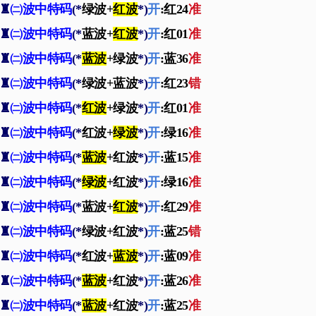
♜
㈡波中特码
(*
绿波+
红波
*)
开
:红24
准
♜
㈡波中特码
(*
蓝波+
红波
*)
开
:红01
准
♜
㈡波中特码
(*
蓝波
+绿波
*)
开
:蓝36
准
♜
㈡波中特码
(*
绿波+蓝波
*)
开
:红23
错
♜
㈡波中特码
(*
红波
+绿波
*)
开
:红01
准
♜
㈡波中特码
(*
红波+
绿波
*)
开
:绿16
准
♜
㈡波中特码
(*
蓝波
+红波
*)
开
:蓝15
准
♜
㈡波中特码
(*
绿波
+红波
*)
开
:绿16
准
♜
㈡波中特码
(*
蓝波+
红波
*)
开
:红29
准
♜
㈡波中特码
(*
绿波+红波
*)
开
:蓝25
错
♜
㈡波中特码
(*
红波+
蓝波
*)
开
:蓝09
准
♜
㈡波中特码
(*
蓝波
+红波
*)
开
:蓝26
准
♜
㈡波中特码
(*
蓝波
+红波
*)
开
:蓝25
准