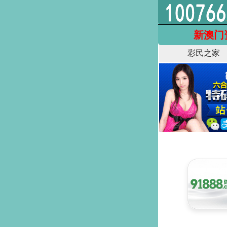
新澳门
彩民之家
And