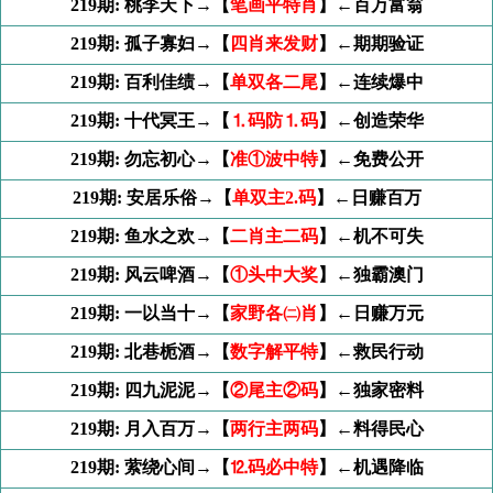
219期:
桃李天下→【
笔画平特肖
】←百万富翁
219期:
孤子寡妇→【
四肖来发财
】←期期验证
219期:
百利佳绩→【
单双各二尾
】←连续爆中
219期:
十代冥王→【
⒈码防⒈码
】←创造荣华
219期:
勿忘初心→【
准①波中特
】←免费公开
219期:
安居乐俗→【
单双主2.码
】←日赚百万
219期:
鱼水之欢→【
二肖主二码
】←机不可失
219期:
风云啤酒→【
①头中大奖
】←独霸澳门
219期:
一以当十→【
家野各㈡肖
】←日赚万元
219期:
北巷栀酒→【
数字解平特
】←救民行动
219期:
四九泥泥→【
②尾主②码
】←独家密料
219期:
月入百万→【
两行主两码
】←料得民心
219期:
萦绕心间→【
⒓码必中特
】←机遇降临