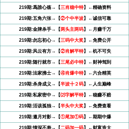
219期:爲誰心殇→【
三肖稳中特
】←精确资料
219期:五角六张→【
②个中半波
】←诚信可靠
219期:金牌杀手→【
两头主两码
】←月赚千万
219期:勿忘初心→【
三码中大奖
】←免费公开
219期:风云有方→【
②肖解平特
】←机不可失
219期:随行就市→【
三尾必中特
】←财神驾到
219期:法家拂士→【
④肖爆中特
】←六合精英
219期:杀身成义→【
半波╋２码
】←人生巅峰
219期:私家密中→【
⑵字解平特
】←稳赚不赔
219期:活该孤独→【
半头中大奖
】←免费查看
219期:邀月对影→【
①尾加①码
】←期期中爆
219期:情深不寿→【
二码加一码
】←财富造大