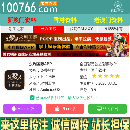
返回首页
新澳门资料
香港资料
老澳门资料
彩民之家
永利国际
銀河GALAXY
91888体育
銀河GALAXYAPP
全国彩民首选彩票软件
授权：免费软件
类型：国产软件
大小：10.49MB
星级：
来源：銀河GALAXY
更新时间：2025.03.01
环境：Android/iOS
评分：9.9
已向本站押付1亿，请大家放心投注！
Android版
iPhone版
访问官网