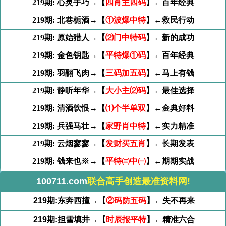
219期:
心灵手巧→【
四肖主四码
】←百年经典
219期:
北巷栀酒→【
①波爆中特
】←救民行动
219期:
原始猎人→【
⑵门中特码
】←新的成功
219期:
金色钥匙→【
平特爆①码
】←百年经典
219期:
羽翮飞肉→【
三码加五码
】←马上有钱
219期:
静听年华→【
大小主⑵码
】←最佳选择
219期:
清酒饮恨→【
⑴个半单双
】←金典好料
219期:
兵强马壮→【
家野肖中特
】←实力精准
219期:
云烟寥寥→【
发财买五肖
】←长期发表
219期:
钱来也※→【
平特㈢中㈠
】←期期实战
100711.com
联合高手创造最准资料网!
219期:东奔西撞→【
②码防五码
】←失不再来
219期:担雪填井→【
时辰报平特
】←精准六合