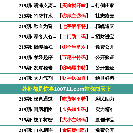
219期:
漫漶支离→【
买啥就开啥
】←打倒庄家
219期:
竹篮打水→【
②尾主②码
】←壮志凌云
219期:
歃血为誓→【
七字解平特
】←精魄通天
219期:
深冬入心→【
二门防二码
】←招财进宝
219期:
诎缨插衽→【
①个半单双
】←免费公开
219期:
孝经起序→【
五尾中特码
】←公开验证
219期:
发财秘籍→【
③码爆中特
】←公开验证
219期:
大力气剂→【
财神送㈤肖
】←绝世好料
处处都是惊喜
100711.com
带你闯天下
219期:
绿色通道→【
吃货解平特
】←彩民助力
219期:
同病相怜→【
⒈头加⒈码
】←实力精准
219期:
枝丫树密→【
大小主⑶码
】←原创作品
219期:
山水相连→【
金牌爆⑾码
】←免费公开